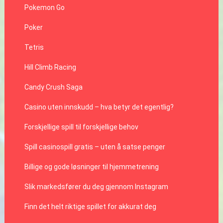
Pokemon Go
Poker
Tetris
Hill Climb Racing
Candy Crush Saga
Casino uten innskudd – hva betyr det egentlig?
Forskjellige spill til forskjellige behov
Spill casinospill gratis – uten å satse penger
Billige og gode løsninger til hjemmetrening
Slik markedsfører du deg gjennom Instagram
Finn det helt riktige spillet for akkurat deg