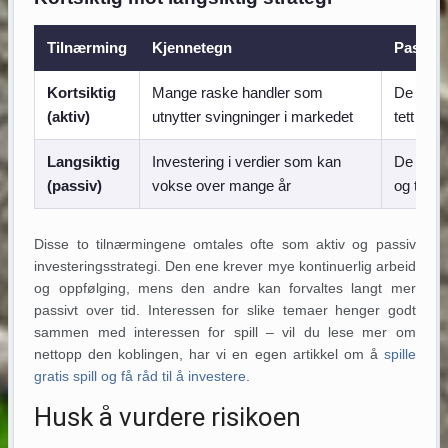
Tilnærming
Kjennetegn
Passer 
Kortsiktig
Mange raske handler som
De som 
(aktiv)
utnytter svingninger i markedet
tett og a
Langsiktig
Investering i verdier som kan
De som 
(passiv)
vokse over mange år
og tålmo
Disse to tilnærmingene omtales ofte som aktiv og passiv
investeringsstrategi. Den ene krever mye kontinuerlig arbeid
og oppfølging, mens den andre kan forvaltes langt mer
passivt over tid. Interessen for slike temaer henger godt
sammen med interessen for spill – vil du lese mer om
nettopp den koblingen, har vi en egen artikkel om å
spille
gratis spill og få råd til å investere
.
Husk å vurdere risikoen