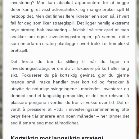
investering? Man kan absolutt argumentere for at begge
deler kan gi et visst adrenalinkick, og mange bruker spill til
nettopp det. Men det finnes flere likheter enn som så, i hvert
fall for deg som liker strategispill. Det ligger nemlig ekstremt
mye strategi bak investering – faktisk i så stor grad at man
snakker om egne investeringsstrategier, på samme måte
som en erfaren strateg planlegger hvert trekk i et komplekst
brettspill.
Det første du bør ta stilling til når du lager en
investeringsstrategi, er om du vil fokusere på kort eller lang
sikt. Fokuserer du på kortsiktig gevinst, gjør du gjerne
mange små, raske handler over kort tid og forsøker å
utnytte de naturlige svingningene i markedet. Investerer du
derimot med et langsiktig perspektiv, er det mer relevant å
plassere pengene i verdier du tror vil vokse over tid. Det er
verdt å presisere at «tid» i investeringssammenheng ofte
betyr flere tiår snarere enn noen måneder – her lønner det
seg å smøre seg med tålmodighet.
Kortsiktig mot langsiktig strategi