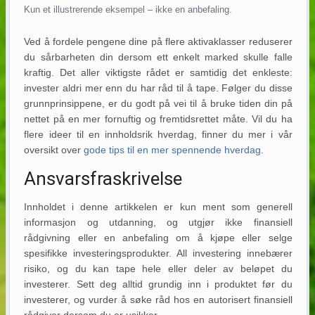
Kun et illustrerende eksempel – ikke en anbefaling.
Ved å fordele pengene dine på flere aktivaklasser reduserer
du sårbarheten din dersom ett enkelt marked skulle falle
kraftig. Det aller viktigste rådet er samtidig det enkleste:
invester aldri mer enn du har råd til å tape. Følger du disse
grunnprinsippene, er du godt på vei til å bruke tiden din på
nettet på en mer fornuftig og fremtidsrettet måte. Vil du ha
flere ideer til en innholdsrik hverdag, finner du mer i vår
oversikt over
gode tips til en mer spennende hverdag
.
Ansvarsfraskrivelse
Innholdet i denne artikkelen er kun ment som generell
informasjon og utdanning, og utgjør ikke finansiell
rådgivning eller en anbefaling om å kjøpe eller selge
spesifikke investeringsprodukter. All investering innebærer
risiko, og du kan tape hele eller deler av beløpet du
investerer. Sett deg alltid grundig inn i produktet før du
investerer, og vurder å søke råd hos en autorisert finansiell