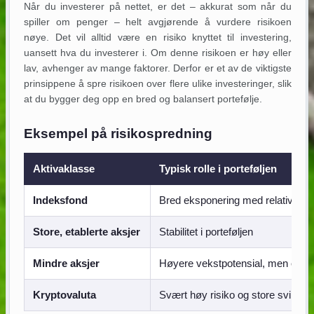
Når du investerer på nettet, er det – akkurat som når du
spiller om penger – helt avgjørende å vurdere risikoen
nøye. Det vil alltid være en risiko knyttet til investering,
uansett hva du investerer i. Om denne risikoen er høy eller
lav, avhenger av mange faktorer. Derfor er et av de viktigste
prinsippene å spre risikoen over flere ulike investeringer, slik
at du bygger deg opp en bred og balansert portefølje.
Eksempel på risikospredning
Aktivaklasse
Typisk rolle i porteføljen
Indeksfond
Bred eksponering med relativt lav 
Store, etablerte aksjer
Stabilitet i porteføljen
Mindre aksjer
Høyere vekstpotensial, men også 
Kryptovaluta
Svært høy risiko og store svingni