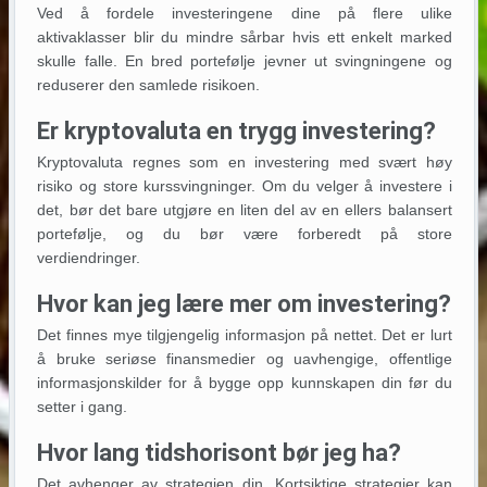
Ved å fordele investeringene dine på flere ulike
aktivaklasser blir du mindre sårbar hvis ett enkelt marked
skulle falle. En bred portefølje jevner ut svingningene og
reduserer den samlede risikoen.
Er kryptovaluta en trygg investering?
Kryptovaluta regnes som en investering med svært høy
risiko og store kurssvingninger. Om du velger å investere i
det, bør det bare utgjøre en liten del av en ellers balansert
portefølje, og du bør være forberedt på store
verdiendringer.
Hvor kan jeg lære mer om investering?
Det finnes mye tilgjengelig informasjon på nettet. Det er lurt
å bruke seriøse finansmedier og uavhengige, offentlige
informasjonskilder for å bygge opp kunnskapen din før du
setter i gang.
Hvor lang tidshorisont bør jeg ha?
Det avhenger av strategien din. Kortsiktige strategier kan