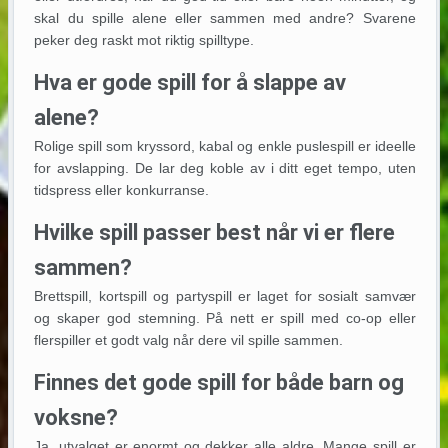
skal du spille alene eller sammen med andre? Svarene
peker deg raskt mot riktig spilltype.
Hva er gode spill for å slappe av
alene?
Rolige spill som kryssord, kabal og enkle puslespill er ideelle
for avslapping. De lar deg koble av i ditt eget tempo, uten
tidspress eller konkurranse.
Hvilke spill passer best når vi er flere
sammen?
Brettspill, kortspill og partyspill er laget for sosialt samvær
og skaper god stemning. På nett er spill med co-op eller
flerspiller et godt valg når dere vil spille sammen.
Finnes det gode spill for både barn og
voksne?
Ja, utvalget er enormt og dekker alle aldre. Mange spill er