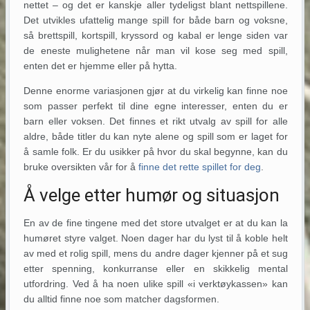
nettet – og det er kanskje aller tydeligst blant nettspillene.
Det utvikles ufattelig mange spill for både barn og voksne,
så brettspill, kortspill, kryssord og kabal er lenge siden var
de eneste mulighetene når man vil kose seg med spill,
enten det er hjemme eller på hytta.
Denne enorme variasjonen gjør at du virkelig kan finne noe
som passer perfekt til dine egne interesser, enten du er
barn eller voksen. Det finnes et rikt utvalg av spill for alle
aldre, både titler du kan nyte alene og spill som er laget for
å samle folk. Er du usikker på hvor du skal begynne, kan du
bruke oversikten vår for å
finne det rette spillet for deg
.
Å velge etter humør og situasjon
En av de fine tingene med det store utvalget er at du kan la
humøret styre valget. Noen dager har du lyst til å koble helt
av med et rolig spill, mens du andre dager kjenner på et sug
etter spenning, konkurranse eller en skikkelig mental
utfordring. Ved å ha noen ulike spill «i verktøykassen» kan
du alltid finne noe som matcher dagsformen.