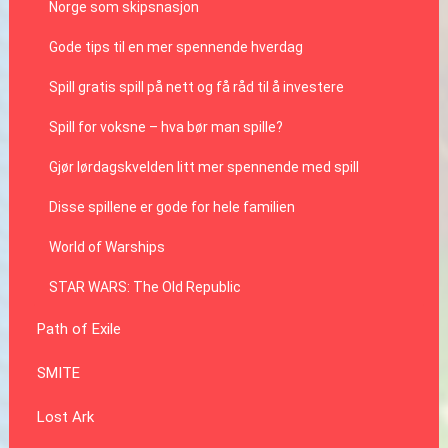
Norge som skipsnasjon
Gode tips til en mer spennende hverdag
Spill gratis spill på nett og få råd til å investere
Spill for voksne – hva bør man spille?
Gjør lørdagskvelden litt mer spennende med spill
Disse spillene er gode for hele familien
World of Warships
STAR WARS: The Old Republic
Path of Exile
SMITE
Lost Ark