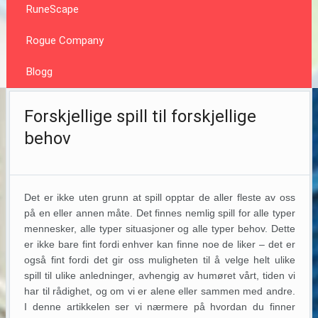
RuneScape
Rogue Company
Blogg
Forskjellige spill til forskjellige
behov
Det er ikke uten grunn at spill opptar de aller fleste av oss
på en eller annen måte. Det finnes nemlig spill for alle typer
mennesker, alle typer situasjoner og alle typer behov. Dette
er ikke bare fint fordi enhver kan finne noe de liker – det er
også fint fordi det gir oss muligheten til å velge helt ulike
spill til ulike anledninger, avhengig av humøret vårt, tiden vi
har til rådighet, og om vi er alene eller sammen med andre.
I denne artikkelen ser vi nærmere på hvordan du finner