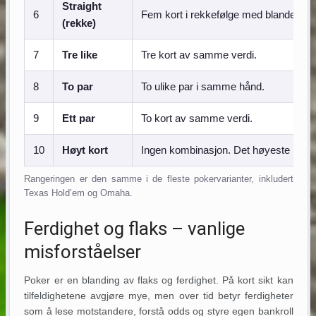
Straight
6
Fem kort i rekkefølge med blandede so
(rekke)
7
Tre like
Tre kort av samme verdi.
8
To par
To ulike par i samme hånd.
9
Ett par
To kort av samme verdi.
10
Høyt kort
Ingen kombinasjon. Det høyeste kortet
Rangeringen er den samme i de fleste pokervarianter, inkludert
Texas Hold’em og Omaha.
Ferdighet og flaks – vanlige
misforståelser
Poker er en blanding av flaks og ferdighet. På kort sikt kan
tilfeldighetene avgjøre mye, men over tid betyr ferdigheter
som å lese motstandere, forstå odds og styre egen bankroll