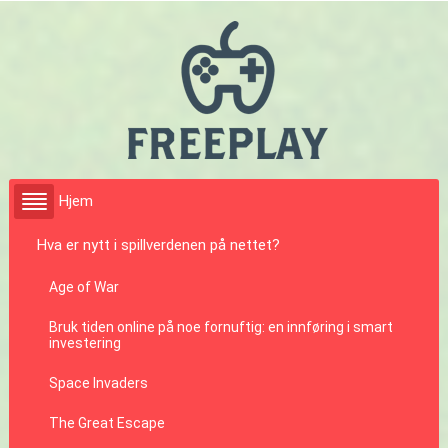
Hjem
Hva er nytt i spillverdenen på nettet?
Age of War
Bruk tiden online på noe fornuftig: en innføring i smart
investering
Space Invaders
The Great Escape