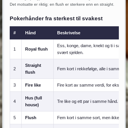
Det motsatte er riktig: en flush er sterkere enn en straight.
Pokerhånder fra sterkest til svakest
#
Hånd
Beskrivelse
Ess, konge, dame, knekt og ti i samme
1
Royal flush
svært sjelden.
Straight
2
Fem kort i rekkefølge, alle i samme so
flush
3
Fire like
Fire kort av samme verdi, for eksempe
Hus (full
4
Tre like og ett par i samme hånd.
house)
5
Flush
Fem kort i samme sort, men ikke i rek