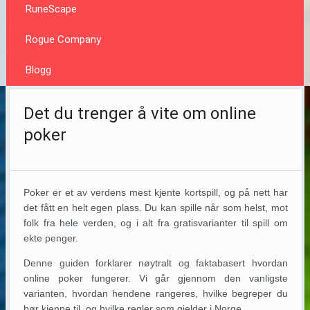
RuneScape
Rogue Company
Blogg
Det du trenger å vite om online
poker
Poker er et av verdens mest kjente kortspill, og på nett har
det fått en helt egen plass. Du kan spille når som helst, mot
folk fra hele verden, og i alt fra gratisvarianter til spill om
ekte penger.
Denne guiden forklarer nøytralt og faktabasert hvordan
online poker fungerer. Vi går gjennom den vanligste
varianten, hvordan hendene rangeres, hvilke begreper du
bør kjenne til, og hvilke regler som gjelder i Norge.