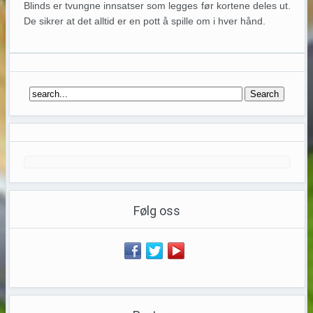
Blinds er tvungne innsatser som legges før kortene deles ut.
De sikrer at det alltid er en pott å spille om i hver hånd.
Følg oss