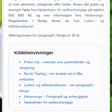
ut over økonomi, relasjoner eller helse, finnes det gratis og
anonym hjelp hos
Hjelpelinjen for spilleavhengige
på telefon
800 800 40, og mer informasjon hos
Helsenorge
.
Regelverket i Norge finner du hos
Lotteri- og
stiftelsestilsynet
.
Aldersgrensen for pengespill i Norge er 18 år.
Kildehenvisninger
Poker.org – oversikt over pokerhånder og
rangering
Norsk Tipping – om ønsket om å tilby
nettpoker
Lotteri- og stiftelsestilsynet – om pengespill i
Norge
Helsenorge – Pengespill og avhengighet
Hjelpelinjen for spilleavhengige