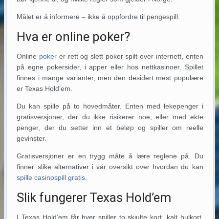
Målet er å informere – ikke å oppfordre til pengespill.
Hva er online poker?
Online
poker
er rett og slett poker spilt over internett, enten
på egne pokersider, i apper eller hos nettkasinoer. Spillet
finnes i mange varianter, men den desidert mest populære
er Texas Hold’em.
Du kan spille på to hovedmåter. Enten med lekepenger i
gratisversjoner, der du ikke risikerer noe, eller med ekte
penger, der du setter inn et beløp og spiller om reelle
gevinster.
Gratisversjoner er en trygg måte å lære reglene på. Du
finner slike alternativer i vår oversikt over hvordan du kan
spille casinospill gratis
.
Slik fungerer Texas Hold’em
I Texas Hold’em får hver spiller to skjulte kort, kalt hulkort.