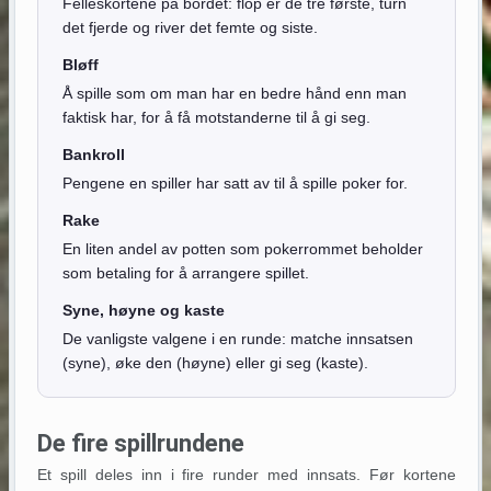
Felleskortene på bordet: flop er de tre første, turn
det fjerde og river det femte og siste.
Bløff
Å spille som om man har en bedre hånd enn man
faktisk har, for å få motstanderne til å gi seg.
Bankroll
Pengene en spiller har satt av til å spille poker for.
Rake
En liten andel av potten som pokerrommet beholder
som betaling for å arrangere spillet.
Syne, høyne og kaste
De vanligste valgene i en runde: matche innsatsen
(syne), øke den (høyne) eller gi seg (kaste).
De fire spillrundene
Et spill deles inn i fire runder med innsats. Før kortene