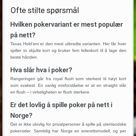
Ofte stilte spørsmål
Hvilken pokervariant er mest populær
på nett?
Texas Hold’em er den mest utbredte varianten. Her får hver
spiller to skjulte kort og bruker fem felleskort til å lage den
beste hånden.
Hva slår hva i poker?
Rangeringen går fra royal flush som sterkest til høyt kort
som svakest. En vanlig misforståelse er at en straight slår
en flush – i virkeligheten er flush sterkere.
Er det lovlig å spille poker på nett i
Norge?
Det er ikke ulovlig for privatpersoner å spille på utenlandske
pokersider. Samtidig har Norge en enerettsmodell, og per